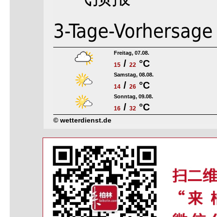
3-Tage-Vorhersage
Freitag, 07.08.
/
°C
15
22
Samstag, 08.08.
/
°C
14
26
Sonntag, 09.08.
/
°C
16
32
© wetterdienst.de