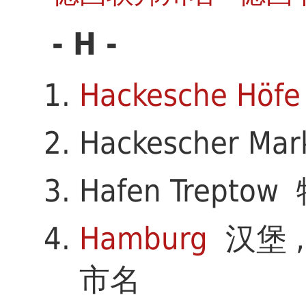
- H -
Hackesche Höfe
Hackescher M
Hafen Trept
Hamburg
汉堡 
市名