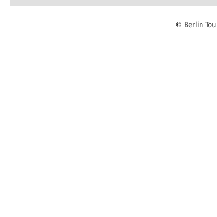
©
Berlin To