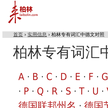
首页
›
实用信息
› 柏林专有词汇中德文对照
柏林专有词汇
A
·
B
·
C
·
D
·
E
·
F
·
·
P
·
Q
·
R
·
S
·
T
·
U
·
德国联邦州名
·
德国