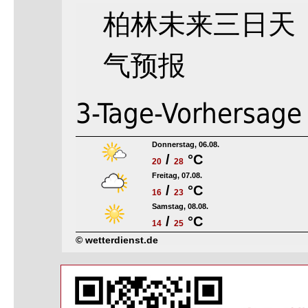
柏林未来三日天
气预报
3-Tage-Vorhersage
Donnerstag, 06.08.
/
°C
20
28
Freitag, 07.08.
/
°C
16
23
Samstag, 08.08.
/
°C
14
25
© wetterdienst.de