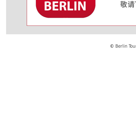
©
Berlin To