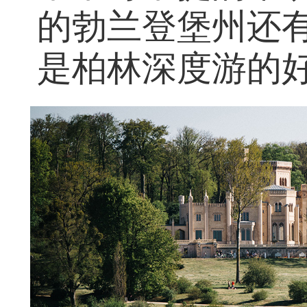
的勃兰登堡州还
是柏林深度游的