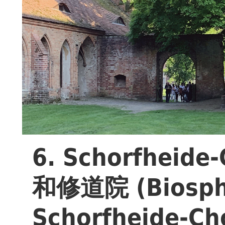
6. Schorfhei
和修道院 (Biosphä
Schorfheide-Ch